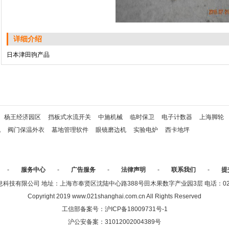
详细介绍
日本津田驹产品
杨王经济园区
挡板式水流开关
中施机械
临时保卫
电子计数器
上海脚轮
机
阀门保温外衣
墓地管理软件
眼镜磨边机
实验电炉
西卡地坪
-
服务中心
-
广告服务
-
法律声明
-
联系我们
-
提
技有限公司 地址：上海市奉贤区沈陆中心路388号田木果数字产业园3层 电话：021-336
Copyright 2019 www.021shanghai.com.cn All Rights Reserved
工信部备案号：
沪ICP备18009731号-1
沪公安备案：
31012002004389号