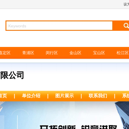
设
嘉定区
青浦区
闵行区
金山区
宝山区
松江区
有限公司
首页
|
单位介绍
|
图片展示
|
联系我们
|
系