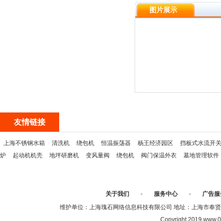
图片展示
友情链接
上海不锈钢水箱
清洗机
绕包机
恒温振荡器
杨王经济园区
挡板式水流开
炉
起动机机壳
地坪研磨机
变风量阀
绕包机
阀门保温外衣
墓地管理软件
关于我们
-
服务中心
-
广告服
维护单位：上海瑰石网络信息科技有限公司 地址：上海市奉贤区沈陆中
Copyright 2019 www.0