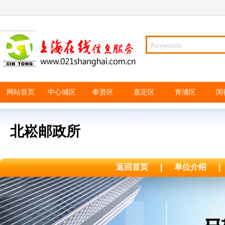
网站首页
中心城区
奉贤区
嘉定区
青浦区
闵
北崧邮政所
返回首页
|
单位介绍
|