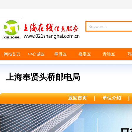
网站首页
中心城区
奉贤区
嘉定区
青浦区
闵
上海奉贤头桥邮电局
返回首页
|
单位介绍
|