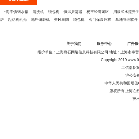
上海不锈钢水箱
清洗机
绕包机
恒温振荡器
杨王经济园区
挡板式水流开
炉
起动机机壳
地坪研磨机
变风量阀
绕包机
阀门保温外衣
墓地管理软件
关于我们
-
服务中心
-
广告服
维护单位：上海瑰石网络信息科技有限公司 地址：上海市奉贤区沈陆中
Copyright 2019 www.0
工信部备
沪公安
中华人民共和国增值电
版权所有 上海在
技