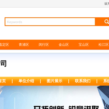
设
嘉定区
青浦区
闵行区
金山区
宝山区
松江区
公司
首页
|
单位介绍
|
图片展示
|
联系我们
|
系