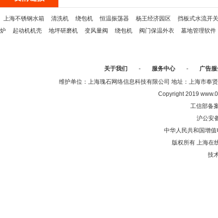
上海不锈钢水箱
清洗机
绕包机
恒温振荡器
杨王经济园区
挡板式水流开
炉
起动机机壳
地坪研磨机
变风量阀
绕包机
阀门保温外衣
墓地管理软件
关于我们
-
服务中心
-
广告服
维护单位：上海瑰石网络信息科技有限公司 地址：上海市奉贤区沈陆中
Copyright 2019 www.0
工信部备
沪公安
中华人民共和国增值电
版权所有 上海在
技