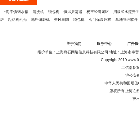
上海不锈钢水箱
清洗机
绕包机
恒温振荡器
杨王经济园区
挡板式水流开
炉
起动机机壳
地坪研磨机
变风量阀
绕包机
阀门保温外衣
墓地管理软件
关于我们
-
服务中心
-
广告服
维护单位：上海瑰石网络信息科技有限公司 地址：上海市奉贤区沈陆中
Copyright 2019 www.0
工信部备
沪公安
中华人民共和国增值电
版权所有 上海在
技