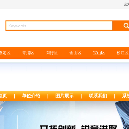
设
嘉定区
青浦区
闵行区
金山区
宝山区
松江区
司
首页
|
单位介绍
|
图片展示
|
联系我们
|
系