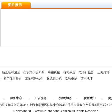
图片展示
杨王经济园区
挡板式水流开关
中施机械
临时保卫
电子计数器
上海脚轮
机
阀门保温外衣
墓地管理软件
眼镜磨边机
实验电炉
西卡地坪
-
服务中心
-
广告服务
-
法律声明
-
联系我们
-
提
技有限公司 地址：上海市奉贤区沈陆中心路388号田木果数字产业园3层 电话：021-336
Copyright 2019 www.021shanghai.com.cn All Rights Reserved