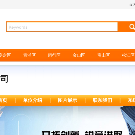
设
嘉定区
青浦区
闵行区
金山区
宝山区
松江区
公司
首页
|
单位介绍
|
图片展示
|
联系我们
|
系