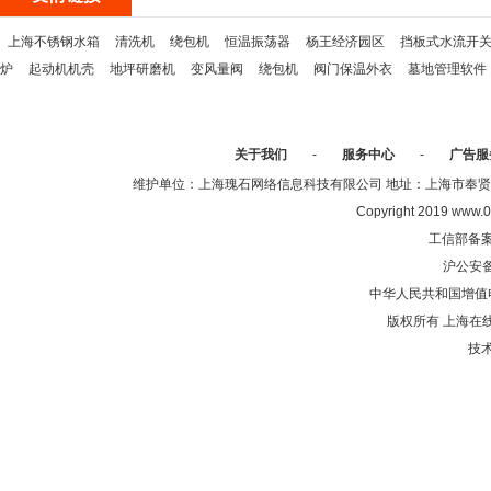
上海不锈钢水箱
清洗机
绕包机
恒温振荡器
杨王经济园区
挡板式水流开
炉
起动机机壳
地坪研磨机
变风量阀
绕包机
阀门保温外衣
墓地管理软件
关于我们
-
服务中心
-
广告服
维护单位：上海瑰石网络信息科技有限公司 地址：上海市奉贤区沈陆中
Copyright 2019 www.0
工信部备
沪公安
中华人民共和国增值电
版权所有 上海在
技